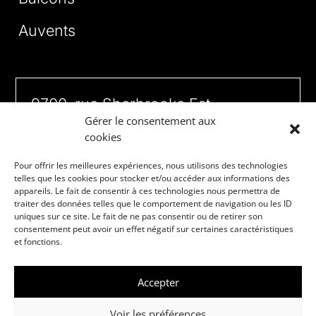
Auvents
9700, rue Sherbrooke Est
Gérer le consentement aux
Montréal (Québec) H1L 6N8
cookies
Tél. 514 352-3900
Pour offrir les meilleures expériences, nous utilisons des technologies
telles que les cookies pour stocker et/ou accéder aux informations des
info@escaliermtl.ca
appareils. Le fait de consentir à ces technologies nous permettra de
traiter des données telles que le comportement de navigation ou les ID
uniques sur ce site. Le fait de ne pas consentir ou de retirer son
Lun. au ven.: 7h – 16h30h
consentement peut avoir un effet négatif sur certaines caractéristiques
et fonctions.
Accepter
Politique de confidentialité
Voir les préférences